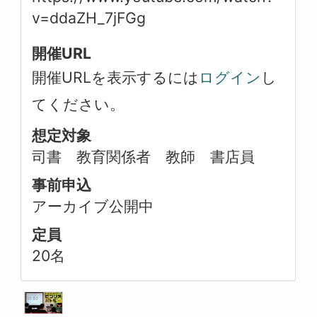
v=ddaZH_7jFGg
開催URL
開催URLを表示するには
ログイン
し
てください。
想定対象
司書 教育関係者 教師 書店員
事前申込
アーカイブ公開中
定員
20名