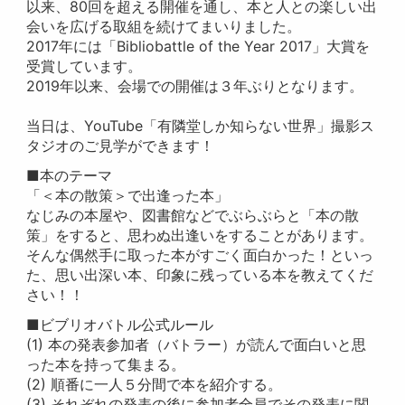
以来、80回を超える開催を通し、本と人との楽しい出
会いを広げる取組を続けてまいりました。
2017年には「Bibliobattle of the Year 2017」大賞を
受賞しています。
2019年以来、会場での開催は３年ぶりとなります。
当日は、YouTube「有隣堂しか知らない世界」撮影ス
タジオのご見学ができます！
■本のテーマ
「＜本の散策＞で出逢った本」
なじみの本屋や、図書館などでぶらぶらと「本の散
策」をすると、思わぬ出逢いをすることがあります。
そんな偶然手に取った本がすごく面白かった！といっ
た、思い出深い本、印象に残っている本を教えてくだ
さい！！
■ビブリオバトル公式ルール
(1) 本の発表参加者（バトラー）が読んで面白いと思
った本を持って集まる。
(2) 順番に一人５分間で本を紹介する。
(3) それぞれの発表の後に参加者全員でその発表に関