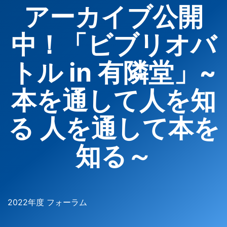
アーカイブ公開
中！「ビブリオバ
トル in 有隣堂」~
本を通して人を知
る 人を通して本を
知る～
2022年度 フォーラム