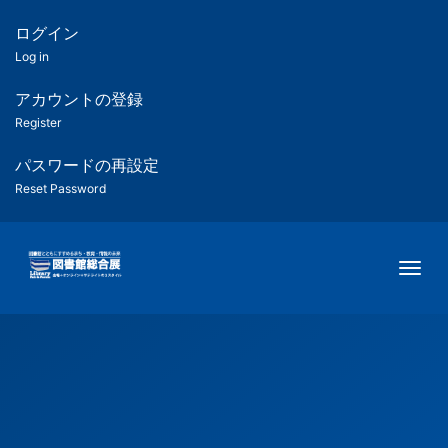
メ
イ
ログイン
匿
ン
Log in
コ
名
ン
アカウントの登録
ユ
テ
Register
ン
ー
ツ
パスワードの再設定
に
Reset Password
ザ
移
動
ー
Togg
用
メ
ニ
ュ
ー