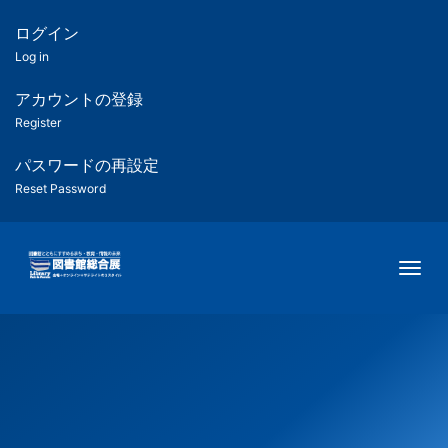
メ
イ
ログイン
匿
ン
Log in
コ
名
ン
アカウントの登録
ユ
テ
Register
ン
ー
ツ
パスワードの再設定
に
Reset Password
ザ
移
動
ー
Togg
用
メ
ニ
ュ
ー