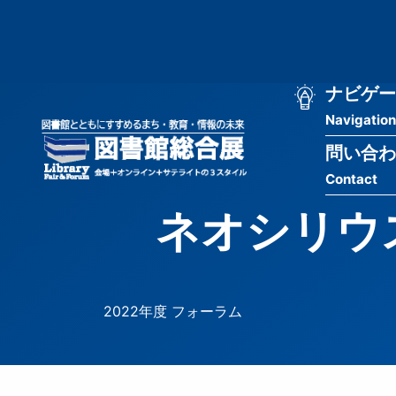
メ
匿
イ
ン
名
コ
ン
メ
ナビゲー
ユ
テ
Navigation
イ
ン
ー
ツ
問い合わ
ン
ザ
に
Contact
移
ナ
ー
動
ネオシリウ
ビ
用
ゲ
メ
ー
ニ
2022年度 フォーラム
シ
ュ
ョ
ー