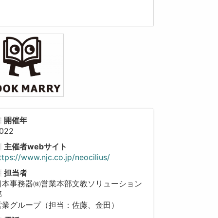
開催年
022
主催者webサイト
ttps://www.njc.co.jp/neocilius/
担当者
日本事務器㈱営業本部文教ソリューション
部
営業グループ（担当：佐藤、金田）