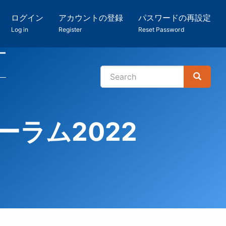
ログイン
アカウントの登録
パスワードの再設定
Log in
Register
Reset Password
ー
Search
Search
検
索
ラム2022