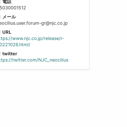
電話
5030001512
メール
eocilius.user.forum-gr@njc.co.jp
URL
ttps://www.njc.co.jp/release/r-
0221026.html/
twitter
ttps://twitter.com/NJC_neocilius