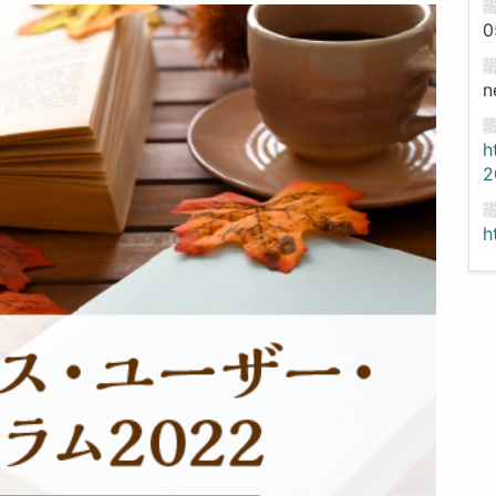
0
n
h
2
h