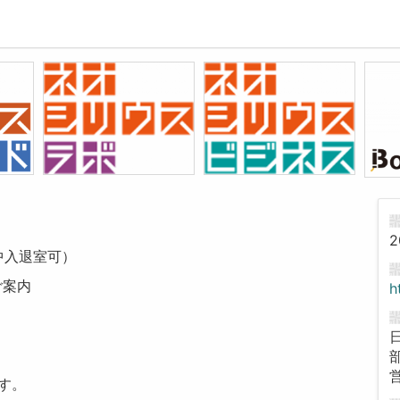
0
2
中入退室可）
ご案内
h
す。