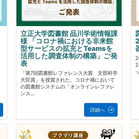
立正大学図書館 品川学術情報課
様 「コロナ禍における非来館
型サービスの拡充とTeamsを
活用した調査体制の構築」ご発
2
表
「第7回図書館レファレンス大賞 文部科学
大臣賞」を授賞された、コロナ禍において
イ
の図書館システムの「オンラインレファレ
ンス…
詳細へ