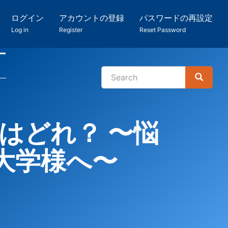
ログイン
アカウントの登録
パスワードの再設定
Log in
Register
Reset Password
ー
Search
Search
検
索
はどれ？ 〜悩
大学様へ〜