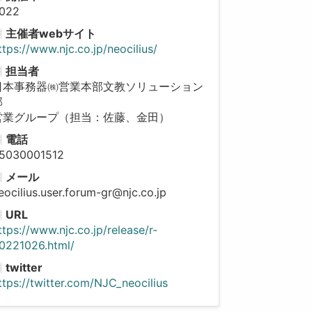
022
主催者webサイト
ttps://www.njc.co.jp/neocilius/
担当者
日本事務器㈱営業本部文教ソリューション
部
営業グループ（担当：佐藤、金田）
電話
5030001512
メール
eocilius.user.forum-gr@njc.co.jp
URL
ttps://www.njc.co.jp/release/r-
0221026.html/
twitter
ttps://twitter.com/NJC_neocilius