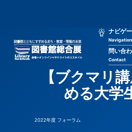
メ
匿
イ
ン
名
コ
ン
メ
ナビゲー
ユ
テ
Navigation
イ
ン
ー
ツ
問い合わ
ン
ザ
に
Contact
移
ナ
ー
動
【ブクマリ講
ビ
用
める大学
ゲ
メ
ー
ニ
シ
ュ
2022年度 フォーラム
ョ
ー