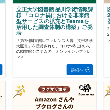
立正大学図書館 品川学術情報課
様 「コロナ禍における非来館
型サービスの拡充とTeamsを
活用した調査体制の構築」ご発
2
表
「第7回図書館レファレンス大賞 文部科学
大臣賞」を授賞された、コロナ禍において
イ
の図書館システムの「オンラインレファレ
ンス…
詳細へ