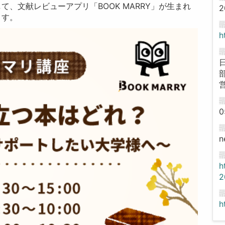
、文献レビューアプリ「BOOK MARRY」が生まれ
2
ます。
h
0
n
h
2
h