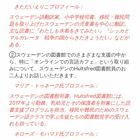
きただいえりこプロフィール：
スウェーデン語翻訳家。小中学校司書。移民・難民問
題を取り上げたスウェーデンの児童書を中心に翻訳。
主な訳書に『わたしも水着をきてみたい』『シッカと
マルガレータ 戦争の国からきたきょうだい』などが
ある。
②スウェーデンの図書館でのさまざまな支援の中か
ら、特に「オンラインでの言語カフェ」という取り組
みについて、スウェーデンのHultsfred図書館員のお
二人よりお話しいただきます。
マリア・トゥネーク氏プロフィール：
スウェーデンの図書館司書。Hultsfred図書館には、
2017年より勤務。乳幼児とその保護者を対象にした読
書支援プログラムを担当。移民や難民のためのスウェ
ーデン語クラスで学ぶ生徒たちの図書館見学の受け入
れも担っている。
ネローズ・モハマド氏プロフィール：