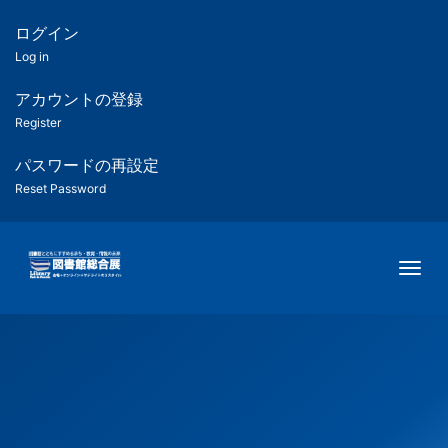
メ
イ
ログイン
匿
ン
Log in
コ
名
ン
アカウントの登録
ユ
テ
Register
ン
ー
ツ
パスワードの再設定
に
Reset Password
ザ
移
動
ー
Togg
用
メ
ニ
ュ
ー