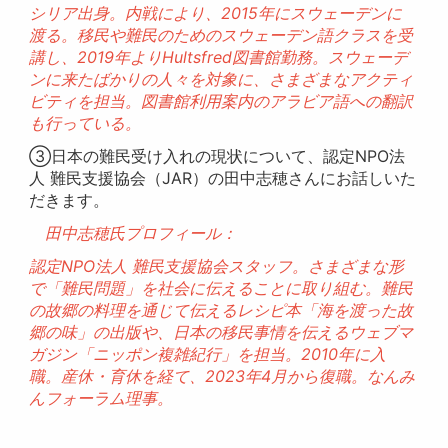
シリア出身。内戦により、2015年にスウェーデンに
渡る。移民や難民のためのスウェーデン語クラスを受
講し、2019年よりHultsfred図書館勤務。スウェーデ
ンに来たばかりの人々を対象に、さまざまなアクティ
ビティを担当。図書館利用案内のアラビア語への翻訳
も行っている。
③日本の難民受け入れの現状について、認定NPO法
人 難民支援協会（JAR）の田中志穂さんにお話しいた
だきます。
田中志穂氏プロフィール：
認定NPO法人 難民支援協会スタッフ。さまざまな形
で「難民問題」を社会に伝えることに取り組む。難民
の故郷の料理を通じて伝えるレシピ本「海を渡った故
郷の味」の出版や、日本の移民事情を伝えるウェブマ
ガジン「ニッポン複雑紀行」を担当。2010年に入
職。産休・育休を経て、2023年4月から復職。なんみ
んフォーラム理事。