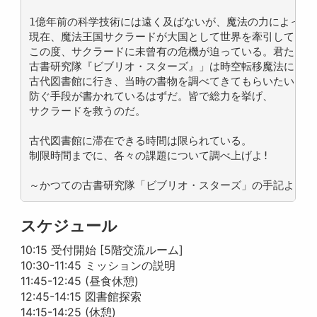
1億年前の科学技術には遠く及ばないが、魔法の力によって我
現在、魔法王国サクラードが大国として世界を牽引している
この度、サクラードに未曾有の危機が迫っている。君たち「
古書研究隊『ビブリオ・スターズ』」は時空転移魔法によって
古代図書館に行き、当時の書物を調べてきてもらいたい。 そ
防ぐ手段が書かれているはずだ。皆で総力を挙げ、

サクラードを救うのだ。 

古代図書館に滞在できる時間は限られている。

制限時間までに、各々の課題について調べ上げよ!  

～かつての古書研究隊「ビブリオ・スターズ」の手記より～
スケジュール
10:15 受付開始 [5階交流ルーム]
10:30-11:45 ミッションの説明
11:45-12:45 (昼食休憩)
12:45-14:15 図書館探索
14:15-14:25 (休憩)