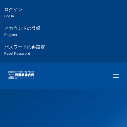
メ
イ
ログイン
匿
ン
Log in
コ
名
ン
アカウントの登録
ユ
テ
Register
ン
ー
ツ
パスワードの再設定
に
Reset Password
ザ
移
動
ー
Togg
用
メ
ニ
ュ
ー