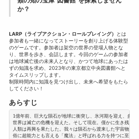
類の知の宝庫”図書館”を探索しません
か？
LARP（ライブアクション・ロールプレイング）
とは
参加者も一緒になってストーリーを創り上げる体験型
のゲームです。参加者は架空の世界の登場人物とな
り、世界を歩き、会話します。今回のゲームの参加者
は地球滅亡後の未来人となり、かつて地球にあったは
ずの知識を求め、2023年の東京都立中央図書館へと
タイムスリップします。
制限時間内に知識を見つけ出し、未来へ希望をもたら
してください！
あらすじ
1億年前、巨大な隕石が地球に衝突し、氷河期を迎え、多くの
世界は滅亡の危機を迎えた。そして現在。僅かに生き残った
人類は再興を果たした。我々は隕石から渡来した宇宙物質の
俗に超能力とも言える「魔法」と呼ばれる力を持つに至った。