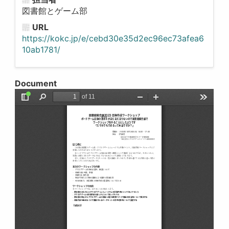
図書館とゲーム部
URL
https://kokc.jp/e/cebd30e35d2ec96ec73afea6
10ab1781/
Document