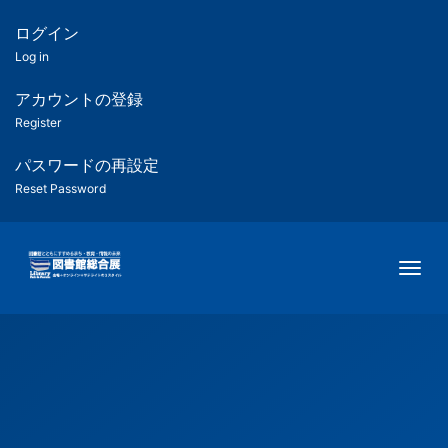
メ
イ
ログイン
匿
ン
Log in
コ
名
ン
アカウントの登録
ユ
テ
Register
ン
ー
ツ
パスワードの再設定
に
Reset Password
ザ
移
動
ー
Togg
用
メ
ニ
ュ
ー