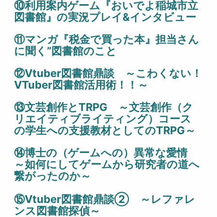
⑩
利用案内ゲーム『おいでよ稲城市立
図書館』の実況プレイ&インタビュー
⑪マンガ『税金で買った本』担当さん
に聞く”図書館のこと
⑫Vtuber図書館鼎談 ～こわくない！
VTuber図書館活用術！！～
⑬
文芸創作とTRPG ～文芸創作（ク
リエイティブライティング）コース
の学生への支援教材としてのTRPG～
⑭
博士の（ゲームへの）異常な愛情
～如何にしてゲームから研究者の道へ
繋がったのか～
⑮Vtuber図書館鼎談② ～レファレ
ンス図書館探偵～