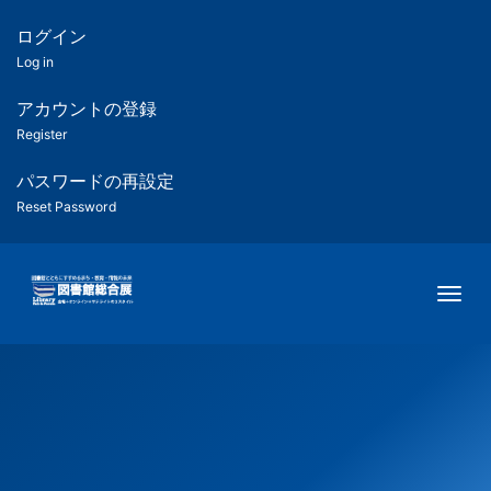
メ
イ
ログイン
匿
ン
Log in
コ
名
ン
アカウントの登録
ユ
テ
Register
ン
ー
ツ
パスワードの再設定
に
Reset Password
ザ
移
動
ー
Togg
用
メ
ニ
ュ
ー