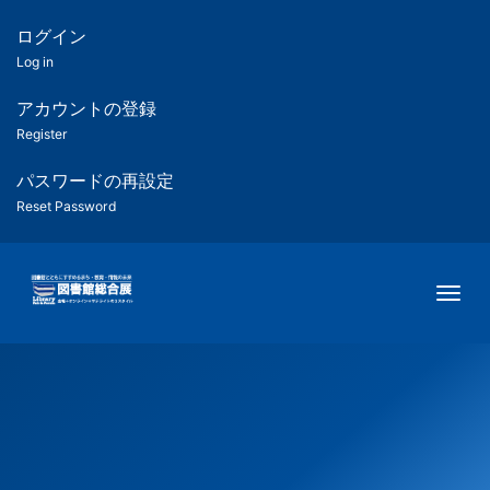
メ
イ
ログイン
匿
ン
Log in
コ
名
ン
アカウントの登録
ユ
テ
Register
ン
ー
ツ
パスワードの再設定
に
Reset Password
ザ
移
動
ー
Togg
用
メ
ニ
ュ
ー