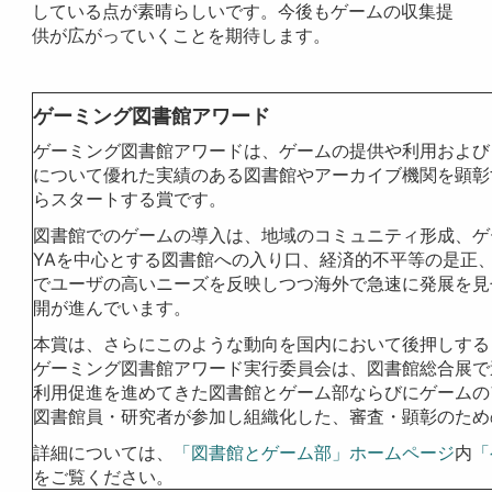
している点が素晴らしいです。今後もゲームの収集提
供が広がっていくことを期待します。
ゲーミング図書館アワード
ゲーミング図書館アワードは、ゲームの提供や利用および
について優れた実績のある図書館やアーカイブ機関を顕彰す
らスタートする賞です。
図書館でのゲームの導入は、地域のコミュニティ形成、ゲ
YAを中心とする図書館への入り口、経済的不平等の是正
でユーザの高いニーズを反映しつつ海外で急速に発展を見
開が進んでいます。
本賞は、さらにこのような動向を国内において後押しする
ゲーミング図書館アワード実行委員会は、図書館総合展で
利用促進を進めてきた図書館とゲーム部ならびにゲームの
図書館員・研究者が参加し組織化した、審査・顕彰のため
詳細については、
「図書館とゲーム部」ホームページ
内
「
をご覧ください。