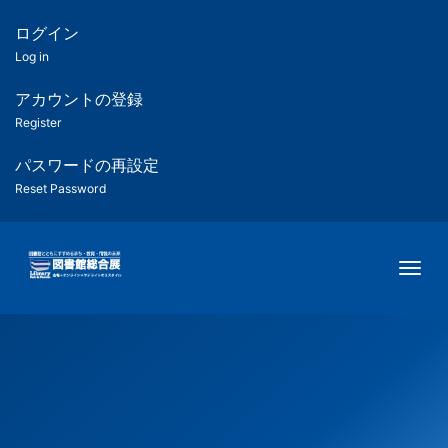
メ
イ
ログイン
匿
ン
Log in
コ
名
ン
アカウントの登録
ユ
テ
Register
ン
ー
ツ
パスワードの再設定
に
Reset Password
ザ
移
動
ー
Togg
用
メ
ニ
ュ
ー