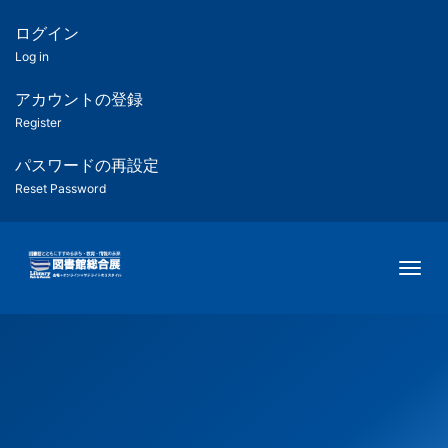
メ
イ
ログイン
匿
ン
Log in
コ
名
ン
アカウントの登録
ユ
テ
Register
ン
ー
ツ
パスワードの再設定
に
Reset Password
ザ
移
動
ー
Togg
用
メ
ニ
ュ
ー