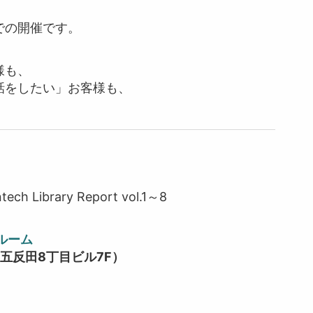
。
での開催です。
様も、
話をしたい」お客様も、
ibrary Report vol.1～8
ルーム
五反田8丁目ビル7F）