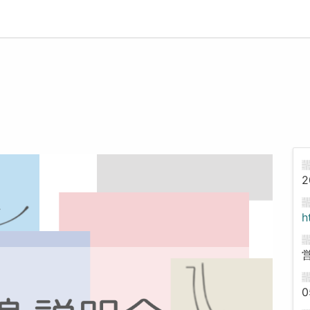
2
h
0