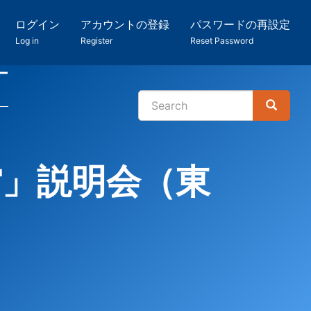
ログイン
アカウントの登録
パスワードの再設定
Log in
Register
Reset Password
ー
Search
Search
検
索
館」説明会（東