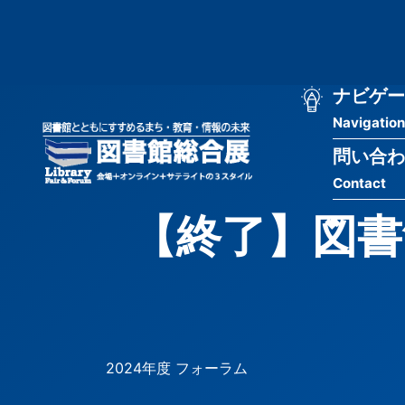
メ
匿
イ
ン
名
コ
ン
メ
ナビゲー
ユ
テ
Navigation
イ
ン
ー
ツ
問い合わ
ン
ザ
に
Contact
移
ナ
ー
動
【終了】図書
ビ
用
ゲ
メ
ー
ニ
シ
ュ
2024年度 フォーラム
ョ
ー