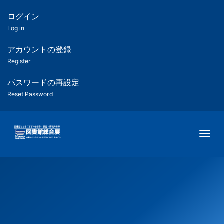
メ
イ
ログイン
匿
ン
Log in
コ
名
ン
アカウントの登録
ユ
テ
Register
ン
ー
ツ
パスワードの再設定
に
Reset Password
ザ
移
動
ー
Togg
用
メ
ニ
ュ
ー