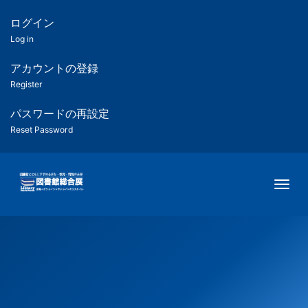
メ
イ
ログイン
匿
ン
Log in
コ
名
ン
アカウントの登録
ユ
テ
Register
ン
ー
ツ
パスワードの再設定
に
Reset Password
ザ
移
動
ー
Togg
用
メ
ニ
ュ
ー