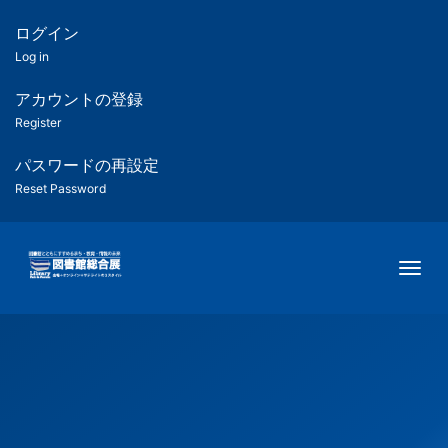
メ
イ
ログイン
匿
ン
Log in
コ
名
ン
アカウントの登録
ユ
テ
Register
ン
ー
ツ
パスワードの再設定
に
Reset Password
ザ
移
動
ー
Togg
用
メ
ニ
ュ
ー