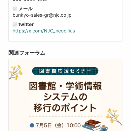
メール
bunkyo-sales-gr@njc.co.jp
twitter
https://x.com/NJC_neocilius
関連フォーラム