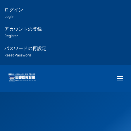
メ
イ
ログイン
匿
ン
Log in
コ
名
ン
アカウントの登録
ユ
テ
Register
ン
ー
ツ
パスワードの再設定
に
Reset Password
ザ
移
動
ー
Togg
用
メ
ニ
ュ
ー