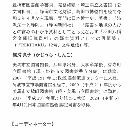
豊橋市図書館学芸員。職務経験：埼玉県立文書館（公
文書担当）、静岡市文化財課、島田市博物館を経て令
和３年４月から現職。専門は日本近世史。著書：『渋
沢栄一と静岡』（静岡新聞社）、「蔵書を地域の人び
との営みのわかる資料としてとらえなおす『羽田八幡
宮文庫旧蔵資料』の郷土資料としての再構築」
（『REKIHAKU』12号、文学通信）等。
梶浦 真子（かじうら・しんこ）
美馬市立図書館長。兵庫県出身。大学卒業後、香寺町
立図書館（現・姫路市立図書館香寺分館）に勤務。
2007 （平成 19）年に(株)図書館流通センターに入社。
阿波市立市場図書館を経て、2009 （平成 21）年度から
美馬市立脇町図書館（現・美馬市立図書館）に勤務。
2017 （平成 29）年度より館長に就任。2024 （令和 6）
年4月に日本図書館協会 認定司書を取得。
【コーディネーター】