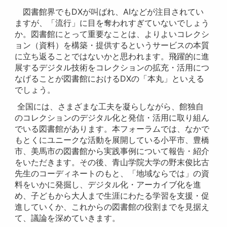
図書館界でもDXが叫ばれ、AIなどが注目されてい
ますが、「流行」に目を奪われすぎていないでしょう
か。図書館にとって重要なことは、よりよいコレクシ
ョン（資料）を構築・提供するというサービスの本質
に立ち返ることではないかと思われます。飛躍的に進
展するデジタル技術をコレクションの拡充・活用につ
なげることが図書館におけるDXの「本丸」といえる
でしょう。
全国には、さまざまな工夫を凝らしながら、館独自
のコレクションのデジタル化と発信・活用に取り組ん
でいる図書館があります。本フォーラムでは、なかで
もとくにユニークな活動を展開している小平市、豊橋
市、美馬市の図書館から実践事例について報告・紹介
をいただきます。その後、青山学院大学の野末俊比古
先生のコーディネートのもと、「地域ならでは」の資
料をいかに発掘し、デジタル化・アーカイブ化を進
め、子どもから大人まで生涯にわたる学習を支援・促
進していくか、これからの図書館の役割までを見据え
て、議論を深めていきます。