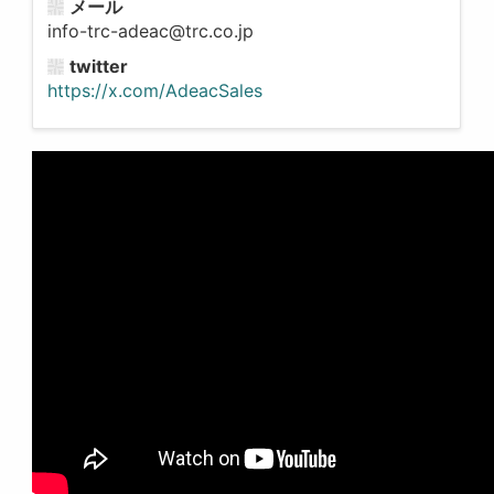
メール
info-trc-adeac@trc.co.jp
twitter
https://x.com/AdeacSales