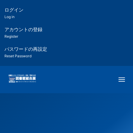
メ
イ
ログイン
匿
ン
Log in
コ
名
ン
アカウントの登録
ユ
テ
Register
ン
ー
ツ
パスワードの再設定
に
Reset Password
ザ
移
動
ー
Togg
用
メ
ニ
ュ
ー