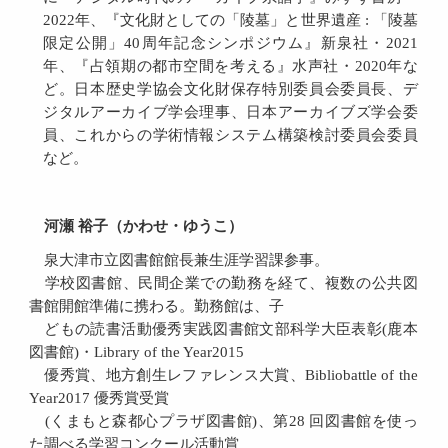
2022年、『文化財としての「陵墓」と世界遺産 : 「陵墓
限定公開」40周年記念シンポジウム』新泉社・2021
年、『占領期の都市空間を考える』水声社・2020年な
ど。日本歴史学協会文化財保存特別委員会委員長、デ
ジタルアーカイブ学会理事、日本アーカイブズ学会委
員、これからの学術情報システム構築検討委員会委員
など。
河瀬 裕子（かわせ・ゆうこ）
泉大津市立図書館館長兼生涯学習課参事。
学校図書館、民間企業での勤務を経て、複数の公共図
書館開館準備に携わる。勤務館は、子
どもの読書活動優秀実践図書館文部科学大臣表彰(鹿本
図書館)・Library of the Year2015
優秀賞、地方創生レファレンス大賞、Bibliobattle of the
Year2017 優秀賞受賞
(くまもと森都心プラザ図書館)、第28 回図書館を使っ
た調べる学習コンクール活動賞