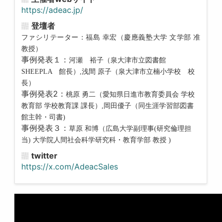
https://adeac.jp/
登壇者
ファシリテーター：福島 幸宏（
慶應義塾大学 文学部 准
教授）
事例発表１：
河瀬 裕子（泉大津市立図書館
SHEEPLA 館長）,浅間 原子（泉大津市立楠小学校 校
長）
事例発表2：
桃原 勇二（愛知県日進市教育委員会 学校
教育部 学校教育課 課長）,岡田優子（同生涯学習部図書
館主幹・司書)
事例発表３：
草原 和博（
広島大学副理事(研究倫理担
当) 大学院人間社会科学研究科・教育学部 教授 )
twitter
https://x.com/AdeacSales