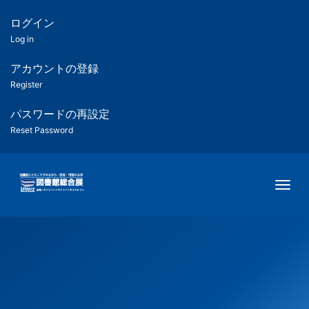
メ
イ
ログイン
匿
ン
Log in
コ
名
ン
アカウントの登録
ユ
テ
Register
ン
ー
ツ
パスワードの再設定
に
Reset Password
ザ
移
動
ー
Togg
用
メ
ニ
ュ
ー