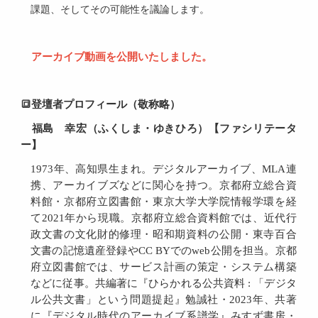
課題、そしてその可能性を議論します。
アーカイブ動画を公開いたしました。
🔳登壇者プロフィール（敬称略）
福島 幸宏（ふくしま・ゆきひろ）【ファシリテータ
ー】
1973年、高知県生まれ。デジタルアーカイブ、MLA連
携、アーカイブズなどに関心を持つ。京都府立総合資
料館・京都府立図書館・東京大学大学院情報学環を経
て2021年から現職。京都府立総合資料館では、近代行
政文書の文化財的修理・昭和期資料の公開・東寺百合
文書の記憶遺産登録やCC BYでのweb公開を担当。京都
府立図書館では、サービス計画の策定・システム構築
などに従事。共編著に『ひらかれる公共資料 : 「デジタ
ル公共文書」という問題提起』勉誠社・2023年、共著
に『デジタル時代のアーカイブ系譜学』みすず書房・