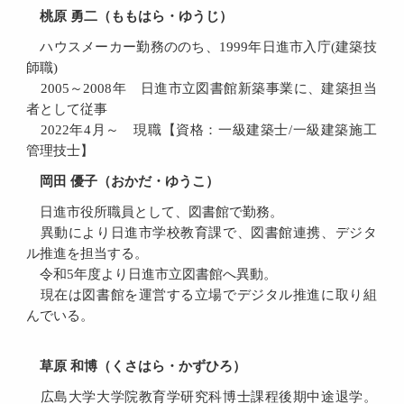
桃原 勇二（ももはら・ゆうじ）
ハウスメーカー勤務ののち、1999年日進市入庁(建築技
師職)
2005～2008年 日進市立図書館新築事業に、建築担当
者として従事
2022年4月～ 現職【資格：一級建築士/一級建築施工
管理技士】
岡田 優子（おかだ・ゆうこ）
日進市役所職員として、図書館で勤務。
異動により日進市学校教育課で、図書館連携、デジタ
ル推進を担当する。
令和5年度より日進市立図書館へ異動。
現在は図書館を運営する立場でデジタル推進に取り組
んでいる。
草原 和博（くさはら・かずひろ）
広島大学大学院教育学研究科博士課程後期中途退学。