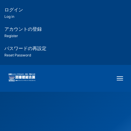
メ
イ
ログイン
匿
ン
Log in
コ
名
ン
アカウントの登録
ユ
テ
Register
ン
ー
ツ
パスワードの再設定
に
Reset Password
ザ
移
動
ー
Togg
用
メ
ニ
ュ
ー