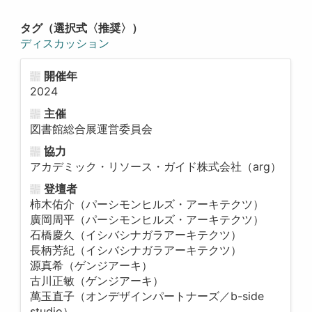
タグ（選択式〈推奨〉）
ディスカッション
開催年
2024
主催
図書館総合展運営委員会
協力
アカデミック・リソース・ガイド株式会社（arg）
登壇者
柿木佑介（パーシモンヒルズ・アーキテクツ）
廣岡周平（パーシモンヒルズ・アーキテクツ）
石橋慶久（イシバシナガラアーキテクツ）
長柄芳紀（イシバシナガラアーキテクツ）
源真希（ゲンジアーキ）
古川正敏（ゲンジアーキ）
萬玉直子（オンデザインパートナーズ／b-side
studio）