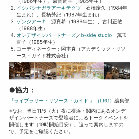
（1986年生）、廣岡周平（1985年生）
イシバシナガラアーキテクツ
石橋慶久（1984年
生まれ）、長柄芳紀（1987年生まれ）
ゲンジアーキ
源真希（1989年生）、古川正敏
（1988年生）
オンデザインパートナーズ
／
b-side studio
萬玉
直子（1985年生）
コーディネーター：岡本真（アカデミック・リソ
ース・ガイド株式会社）
●協力：
『ライブラリー・リソース・ガイド 』（LRG）
編集部
※なお、当日11/5（火）夜に横浜・関内にあるオンデ
ザインパートナーズで登壇者によるトークイベントを
開催します（19時開始目安）。追って案内しますの
で、予定をご確認ください。