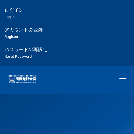
メ
イ
ログイン
匿
ン
Log in
コ
名
ン
アカウントの登録
ユ
テ
Register
ン
ー
ツ
パスワードの再設定
に
Reset Password
ザ
移
動
ー
Togg
用
メ
ニ
ュ
ー