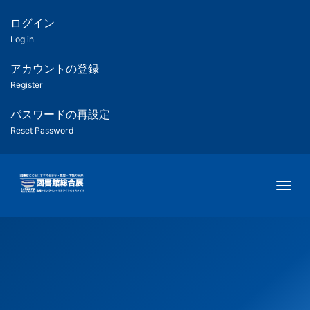
メ
イ
ログイン
匿
ン
Log in
コ
名
ン
アカウントの登録
ユ
テ
Register
ン
ー
ツ
パスワードの再設定
に
Reset Password
ザ
移
動
ー
Togg
用
メ
ニ
ュ
ー