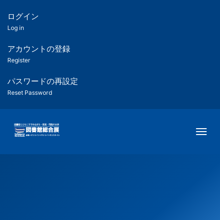
メ
イ
ログイン
匿
ン
Log in
コ
名
ン
アカウントの登録
ユ
テ
Register
ン
ー
ツ
パスワードの再設定
に
Reset Password
ザ
移
動
ー
Togg
用
メ
ニ
ュ
ー