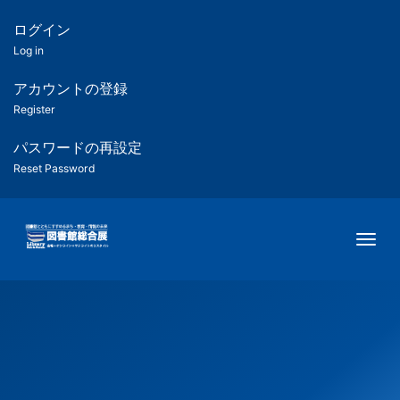
メ
イ
ログイン
匿
ン
Log in
コ
名
ン
アカウントの登録
ユ
テ
Register
ン
ー
ツ
パスワードの再設定
に
Reset Password
ザ
移
動
ー
Togg
用
メ
ニ
ュ
ー