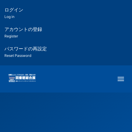
メ
イ
ログイン
匿
ン
Log in
コ
名
ン
アカウントの登録
ユ
テ
Register
ン
ー
ツ
パスワードの再設定
に
Reset Password
ザ
移
動
ー
Togg
用
メ
ニ
ュ
ー