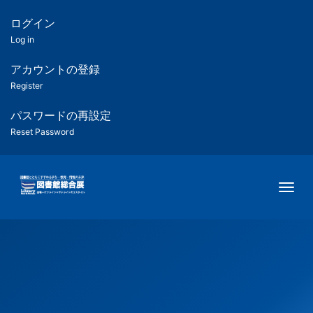
メ
イ
ログイン
匿
ン
Log in
コ
名
ン
アカウントの登録
ユ
テ
Register
ン
ー
ツ
パスワードの再設定
に
Reset Password
ザ
移
動
ー
Togg
用
メ
ニ
ュ
ー