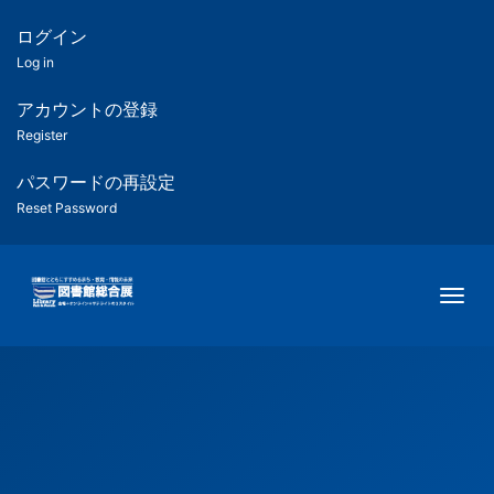
メ
イ
ログイン
匿
ン
Log in
コ
名
ン
アカウントの登録
ユ
テ
Register
ン
ー
ツ
パスワードの再設定
に
Reset Password
ザ
移
動
ー
Togg
用
メ
ニ
ュ
ー