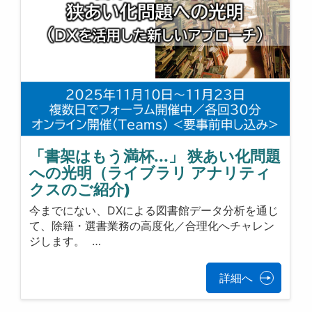
「書架はもう満杯...」 狭あい化問題
への光明（ライブラリ アナリティ
クスのご紹介)
今までにない、DXによる図書館データ分析を通じ
て、除籍・選書業務の高度化／合理化へチャレン
ジします。 …
詳細へ