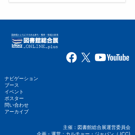
ナビゲーション
フ
ブース
イベント
ッ
ポスター
問い合わせ
タ
アーカイブ
ー
主催：図書館総合展運営委員会
企画・運営：カルチャー・ジャパン（JCC)