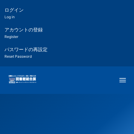
メ
イ
ログイン
匿
ン
Log in
コ
名
ン
アカウントの登録
ユ
テ
Register
ン
ー
ツ
パスワードの再設定
に
Reset Password
ザ
移
動
ー
Togg
用
メ
ニ
ュ
ー