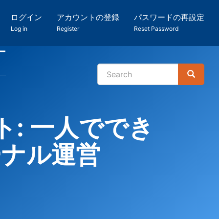
ログイン
アカウントの登録
パスワードの再設定
Log in
Register
Reset Password
ー
Search
Search
検
索
ト: 一人ででき
ーナル運営