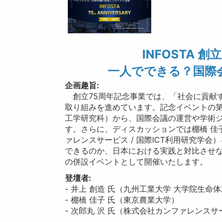
INFOSTA 
一人でできる？国際
企画趣旨:
創立75周年記念事業では、「社会に貢献
取り組みを進めています。記念イベントの第
工学研究科）から、国際会議の運営や学術
す。さらに、ディスカッションでは棚橋 佳子
ァレンスサービス / 国際ICT利用研究学
できるのか、日本における実践と対比させな
の併設イベントとして開催いたします。
登壇者:
- 井上 創造 氏（九州工業大学 大学院生命
- 棚橋 佳子 氏（東京農業大学）
- 次郎丸 沢 氏（株式会社カンファレンスサー