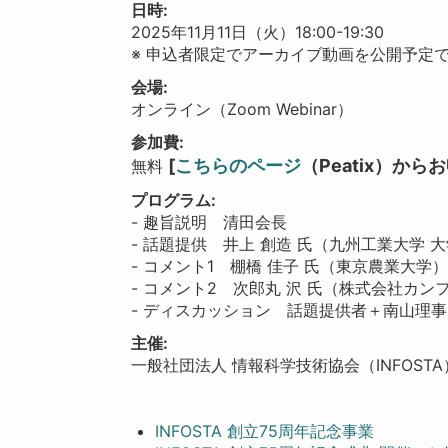
日時:
2025年11月11日（火）18:00-19:30
※ 申込者限定でアーカイブ動画を公開予定
会場:
オンライン（Zoom Webinar）
参加費:
[
こちらのページ
（Peatix）か
無料
プログラム:
- 趣旨説明 清田会長
- 話題提供 井上 創造 氏（九州工業大学
- コメント1 棚橋 佳子 氏（東京農業大学
- コメント2 次郎丸 沢 氏（株式会社カン
- ディスカッション 話題提供者＋南山理事
主催:
一般社団法人 情報科学技術協会（INFOSTA
INFOSTA 創立75周年記念事業