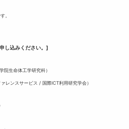
です。
らお申し込みください。]
 大学院生命体工学研究科）
）
ファレンスサービス / 国際ICT利用研究学会）
）