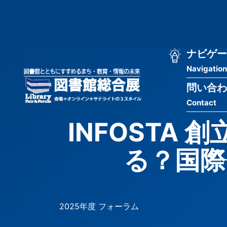
メ
匿
イ
ン
名
コ
ン
メ
ナビゲー
ユ
テ
Navigation
イ
ン
ー
ツ
問い合わ
ン
ザ
に
Contact
移
ナ
ー
動
INFOSTA
ビ
用
る？国際
ゲ
メ
ー
ニ
シ
ュ
2025年度 フォーラム
ョ
ー