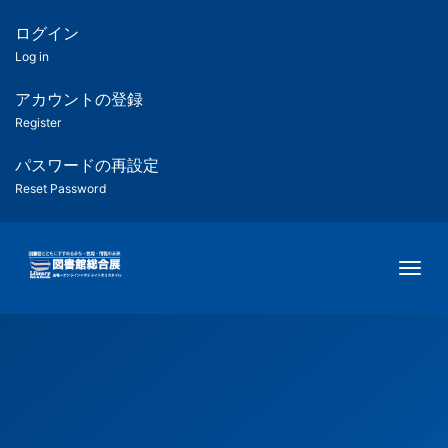
メ
イ
ログイン
匿
ン
Log in
コ
名
ン
アカウントの登録
ユ
テ
Register
ン
ー
ツ
パスワードの再設定
に
Reset Password
ザ
移
動
ー
Togg
用
メ
ニ
ュ
ー