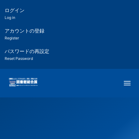
メ
イ
ログイン
匿
ン
Log in
コ
名
ン
アカウントの登録
ユ
テ
Register
ン
ー
ツ
パスワードの再設定
に
Reset Password
ザ
移
動
ー
Togg
用
メ
ニ
ュ
ー