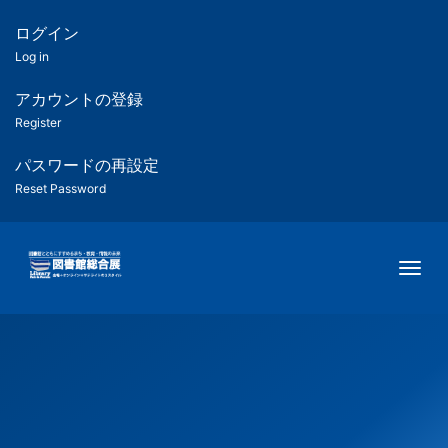
メ
イ
ログイン
匿
ン
Log in
コ
名
ン
アカウントの登録
ユ
テ
Register
ン
ー
ツ
パスワードの再設定
に
Reset Password
ザ
移
動
ー
Togg
用
メ
ニ
ュ
ー