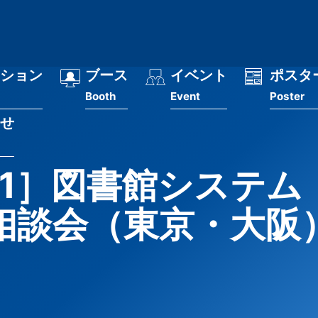
ション
ブース
イベント
ポスタ
Booth
Event
Poster
せ
21］図書館システ
相談会（東京・大阪