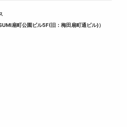
ス
SUMI扇町公園ビル5F(旧：梅田扇町通ビル)）