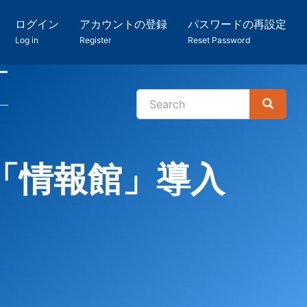
ログイン
アカウントの登録
パスワードの再設定
Log in
Register
Reset Password
ー
Search
Search
検
索
ム「情報館」導入
）