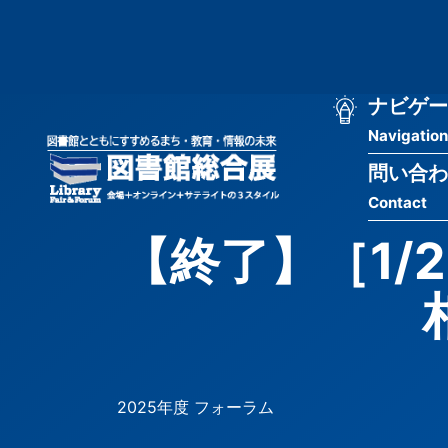
メ
匿
イ
ン
名
コ
ン
メ
ナビゲー
ユ
テ
Navigation
イ
ン
ー
ツ
問い合わ
ン
ザ
に
Contact
移
ナ
ー
動
【終了】［1/
ビ
用
ゲ
メ
ー
ニ
シ
ュ
2025年度 フォーラム
ョ
ー