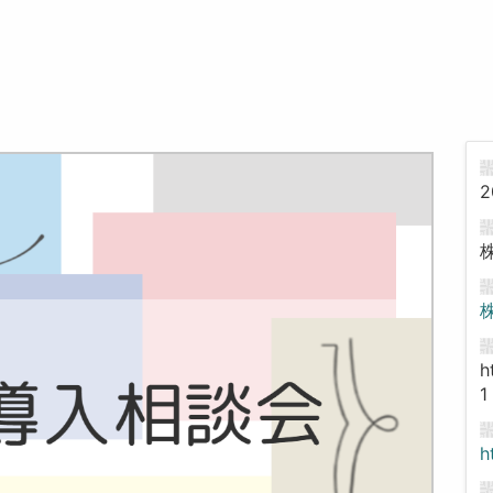
2
h
1
h