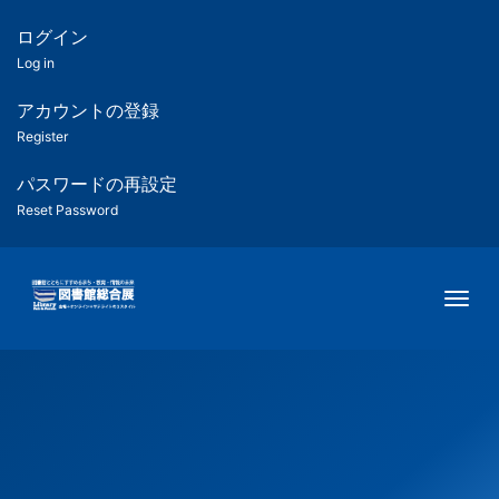
メ
イ
ログイン
匿
ン
Log in
コ
名
ン
アカウントの登録
ユ
テ
Register
ン
ー
ツ
パスワードの再設定
に
Reset Password
ザ
移
動
ー
Togg
用
メ
ニ
ュ
ー