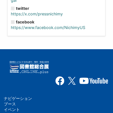
gai
twitter
https://x.com/pressnichimy
facebook
https://www.facebook.com/NichimyUS
ナビゲーション
フ
ブース
イベント