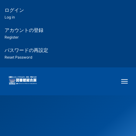
メ
イ
ログイン
匿
ン
Log in
コ
名
ン
アカウントの登録
ユ
テ
Register
ン
ー
ツ
パスワードの再設定
に
Reset Password
ザ
移
動
ー
Togg
用
メ
ニ
ュ
ー