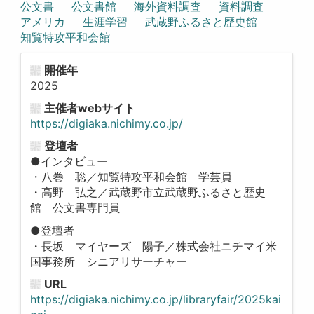
公文書
公文書館
海外資料調査
資料調査
アメリカ
生涯学習
武蔵野ふるさと歴史館
知覧特攻平和会館
開催年
2025
主催者webサイト
https://digiaka.nichimy.co.jp/
登壇者
●インタビュー
・八巻 聡／知覧特攻平和会館 学芸員
・高野 弘之／武蔵野市立武蔵野ふるさと歴史
館 公文書専門員
●登壇者
・長坂 マイヤーズ 陽子／株式会社ニチマイ米
国事務所 シニアリサーチャー
URL
https://digiaka.nichimy.co.jp/libraryfair/2025kai