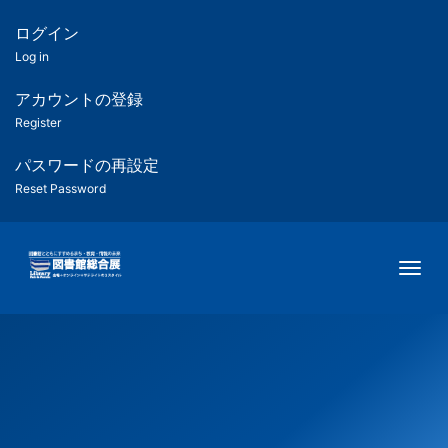
メ
イ
ログイン
匿
ン
Log in
コ
名
ン
アカウントの登録
ユ
テ
Register
ン
ー
ツ
パスワードの再設定
に
Reset Password
ザ
移
動
ー
Togg
用
メ
ニ
ュ
ー