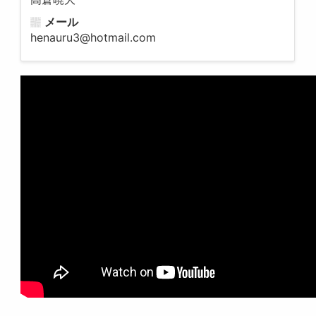
メール
henauru3@hotmail.com