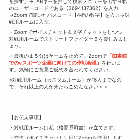
を探す」→TABキーを押して検索メニューを出す→私
のユーザーコードである【2694137362】を入力
→Zoomで聞いたパスコード【4桁の数字】を入力→対
戦用ルームに入室。
・Zoomでボイスチャット＆文字チャットをしつつ、
対戦用ルームでストリートファイター６を楽しみまし
ょう。
・最後の１５分はゲームを止めて、Zoomで
「図書館
でのeスポーツ企画に向けての作戦会議」
を行いま
す。気軽にご意見ご感想を言われてください。
※対戦用ルーム（カスタムルーム）が16人までなの
で、それ以上の人が来たらごめんなさい＞＜
【お伝え事項】
・対戦用ルームは私（格闘系司書）が立てます。
・交流（ボイスチャット）用にZoomを使用します