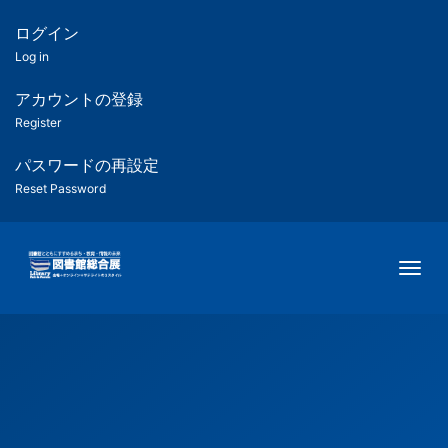
メ
イ
ログイン
匿
ン
Log in
コ
名
ン
アカウントの登録
ユ
テ
Register
ン
ー
ツ
パスワードの再設定
に
Reset Password
ザ
移
動
ー
Togg
用
メ
ニ
ュ
ー