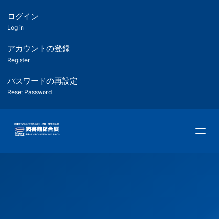
メ
イ
ログイン
匿
ン
Log in
コ
名
ン
アカウントの登録
ユ
テ
Register
ン
ー
ツ
パスワードの再設定
に
Reset Password
ザ
移
動
ー
Togg
用
メ
ニ
ュ
ー