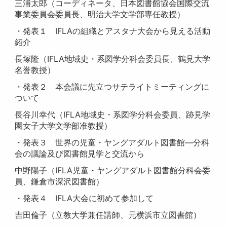
三浦太郎（コーディネータ、日本図書館協会国際交流
事業委員会委員長、明治大学文学部専任教授）
・発表１ IFLAの組織とアスタナ大会から見える活動
紹介
長塚隆（IFLA地域史・系図学分科会委員長、鶴見大学
名誉教授）
・発表２ 本会議に先立つサテライトミーティングに
ついて
長谷川幸代（IFLA地域史・系図学分科会委員、跡見学
園女子大学文学部准教授）
・発表３ 世界の児童・ヤングアダルト図書館―分科
会の議論及び図書館見学と交流から
中野陽子（IFLA児童・ヤングアダルト図書館分科会委
員、鎌倉市深沢図書館）
・発表４ IFLA大会に初めて参加して
吉田倫子（立教大学兼任講師、元横浜市立図書館）