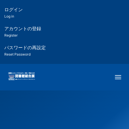
メ
イ
ログイン
匿
ン
Log in
コ
名
ン
アカウントの登録
ユ
テ
Register
ン
ー
ツ
パスワードの再設定
に
Reset Password
ザ
移
動
ー
Togg
用
メ
ニ
ュ
ー