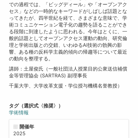
での過程では、「ビッグディール」や「オープンアク
セス」などの一時的なキーワードがしばしば話題とな
ってきたが、四半世紀を経て、さまざまな意味で、学
術コミュニケーション電子化の趨勢を語ることができ
る段階に到達したように思われる。今年はとくに、一
般的話題としてオープンアクセス運動の動向、研究倫
理と学術出版との交錯、いわゆるAI技術の勃興の影
響、ある種の反科学主義的傾向の帰趨等について最近
の動向を整理する。
講師：土屋俊氏（一般社団法人授業目的公衆送信補償
金等管理協会 (SARTRAS) 副理事長
千葉大学、大学改革支援・学位授与機構名誉教授）
タグ（選択式〈推奨〉）
学術情報
開催年
2025