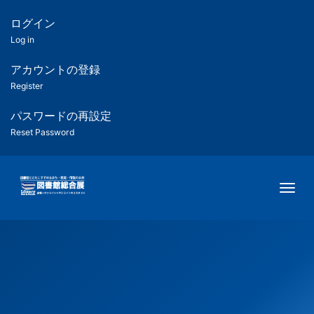
メ
イ
ログイン
匿
ン
Log in
コ
名
ン
アカウントの登録
ユ
テ
Register
ン
ー
ツ
パスワードの再設定
に
Reset Password
ザ
移
動
ー
Togg
用
メ
ニ
ュ
ー