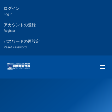
メ
イ
ログイン
匿
ン
Log in
コ
名
ン
アカウントの登録
ユ
テ
Register
ン
ー
ツ
パスワードの再設定
に
Reset Password
ザ
移
動
ー
Togg
用
メ
ニ
ュ
ー