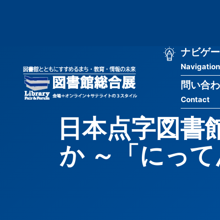
メ
匿
イ
ン
名
コ
ン
メ
ナビゲー
ユ
テ
Navigation
イ
ン
ー
ツ
問い合わ
ン
ザ
に
Contact
移
ナ
ー
動
日本点字図書
ビ
用
か ～「にって
ゲ
メ
ー
ニ
シ
ュ
ョ
ー