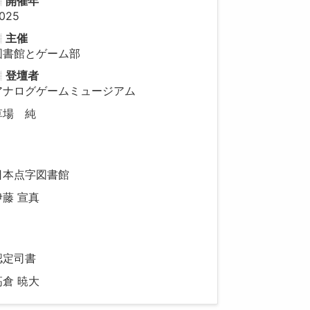
開催年
025
主催
図書館とゲーム部
登壇者
アナログゲームミュージアム
草場 純
日本点字図書館
伊藤 宣真
認定司書
高倉 暁大