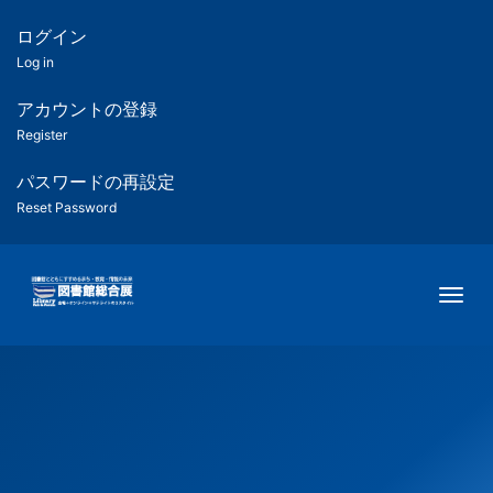
メ
イ
ログイン
匿
ン
Log in
コ
名
ン
アカウントの登録
ユ
テ
Register
ン
ー
ツ
パスワードの再設定
に
Reset Password
ザ
移
動
ー
Togg
用
メ
ニ
ュ
ー