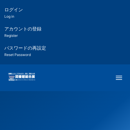
メ
イ
ログイン
匿
ン
Log in
コ
名
ン
アカウントの登録
ユ
テ
Register
ン
ー
ツ
パスワードの再設定
に
Reset Password
ザ
移
動
ー
Togg
用
メ
ニ
ュ
ー