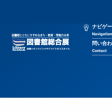
メ
匿
イ
ン
名
コ
ン
メ
ナビゲー
ユ
テ
Navigation
イ
ン
ー
ツ
問い合わ
ン
ザ
に
Contact
移
ナ
ー
動
ビ
用
ゲ
メ
ー
ニ
シ
ュ
ョ
ー