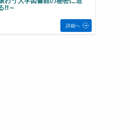
賑わう大学図書館の秘密に迫
る!!～
詳細へ