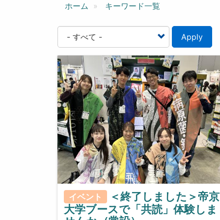
ン
ホーム
キーワード一覧
Apply
＜終了しました＞帝京
イベント
大学ブースで「共読」体験しま