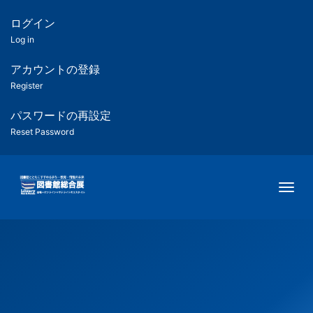
メ
イ
ログイン
匿
ン
Log in
コ
名
ン
アカウントの登録
ユ
テ
Register
ン
ー
ツ
パスワードの再設定
に
Reset Password
ザ
移
動
ー
Togg
用
メ
ニ
ュ
ー