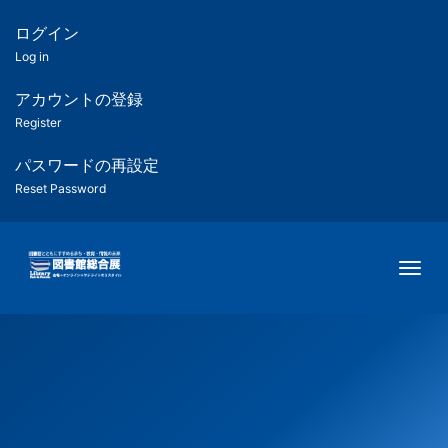
メ
イ
ログイン
匿
ン
Log in
コ
名
ン
アカウントの登録
ユ
テ
Register
ン
ー
ツ
パスワードの再設定
に
Reset Password
ザ
移
動
ー
Togg
用
メ
ニ
ュ
ー