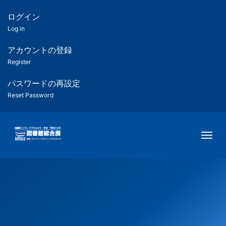
メ
イ
ログイン
匿
ン
Log in
コ
名
ン
アカウントの登録
ユ
テ
Register
ン
ー
ツ
パスワードの再設定
に
Reset Password
ザ
移
動
ー
Togg
用
メ
ニ
ュ
ー