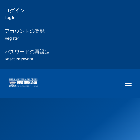
メ
イ
ログイン
匿
ン
Log in
コ
名
ン
アカウントの登録
ユ
テ
Register
ン
ー
ツ
パスワードの再設定
に
Reset Password
ザ
移
動
ー
Togg
用
メ
ニ
ュ
ー