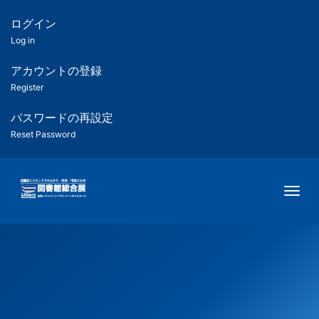
メ
イ
ログイン
匿
ン
Log in
コ
名
ン
アカウントの登録
ユ
テ
Register
ン
ー
ツ
パスワードの再設定
に
Reset Password
ザ
移
動
ー
Togg
用
メ
ニ
ュ
ー