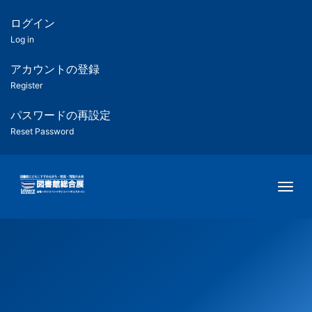
メ
イ
ログイン
匿
ン
Log in
コ
名
ン
アカウントの登録
ユ
テ
Register
ン
ー
ツ
パスワードの再設定
に
Reset Password
ザ
移
動
ー
Togg
用
メ
ニ
ュ
ー